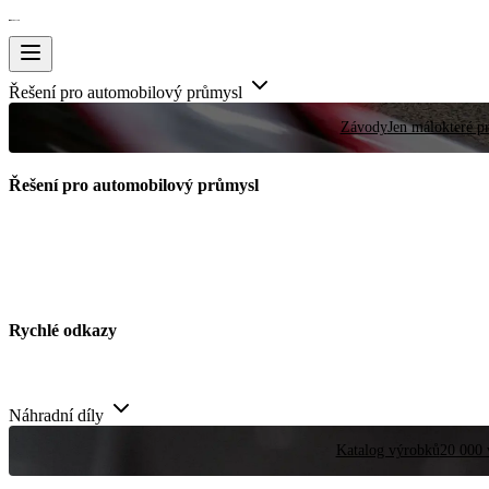
Řešení pro automobilový průmysl
Závody
Jen málokteré pr
Řešení pro automobilový průmysl
Rychlé odkazy
Náhradní díly
Katalog výrobků
20 000 