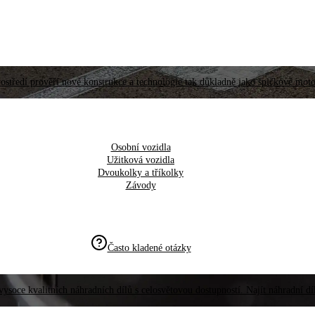
ostředí prověří nové konstrukce a technologie tak důkladně jako špičkové moto
Osobní vozidla
Užitková vozidla
Dvoukolky a tříkolky
Závody
Často kladené otázky
vysoce kvalitních náhradních dílů s celosvětovou dostupností. Najít náhradní d