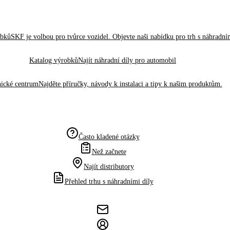
obků
SKF je volbou pro tvůrce vozidel. Objevte naši nabídku pro trh s náhradním
Katalog výrobků
Najít náhradní díly pro automobil
ické centrum
Najděte příručky, návody k instalaci a tipy k našim produktům.
Často kladené otázky
Než začnete
Najít distributory
Přehled trhu s náhradními díly