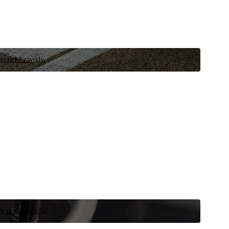
ristické závody.
íly pro automobil