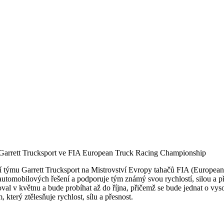
y Garrett Trucksport ve FIA European Truck Racing Championship
ání týmu Garrett Trucksport na Mistrovství Evropy tahačů FIA (Europ
automobilových řešení a podporuje tým známý svou rychlostí, silou a pře
val v květnu a bude probíhat až do října, přičemž se bude jednat o vy
 který ztělesňuje rychlost, sílu a přesnost.