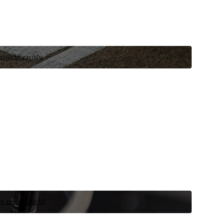
ristické závody.
íly pro automobil