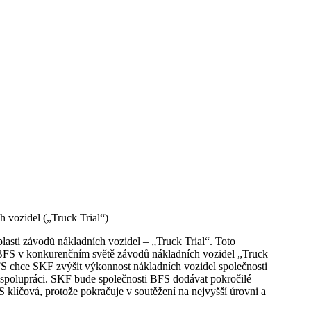
 vozidel („Truck Trial“)
sti závodů nákladních vozidel – „Truck Trial“. Toto
i BFS v konkurenčním světě závodů nákladních vozidel „Truck
BFS chce SKF zvýšit výkonnost nákladních vozidel společnosti
 spolupráci. SKF bude společnosti BFS dodávat pokročilé
 klíčová, protože pokračuje v soutěžení na nejvyšší úrovni a