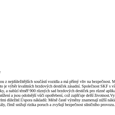
F
u z nejdůležitějších součástí vozidla a má přímý vliv na bezpečnost.
roto je výběr kvalitních brzdových destiček zásadní. Společnost SKF s 
žisky, a nabízí téměř 900 různých sad brzdových destiček pro různé ap
tížení a jsou odolnější vůči opotřebení, což zajišťuje delší životnost.V
 velmi důležité.Úspora nákladů: Méně časté výměny znamenají nižší ná
ly, čímž snižují rizika poruch a zvyšují bezpečnost silničního provozu.