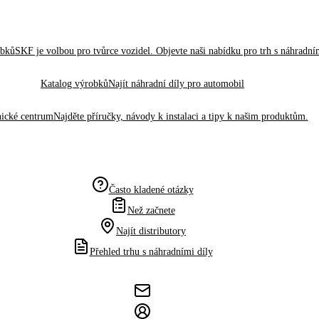
obků
SKF je volbou pro tvůrce vozidel. Objevte naši nabídku pro trh s náhradním
Katalog výrobků
Najít náhradní díly pro automobil
ické centrum
Najděte příručky, návody k instalaci a tipy k našim produktům.
Často kladené otázky
Než začnete
Najít distributory
Přehled trhu s náhradními díly