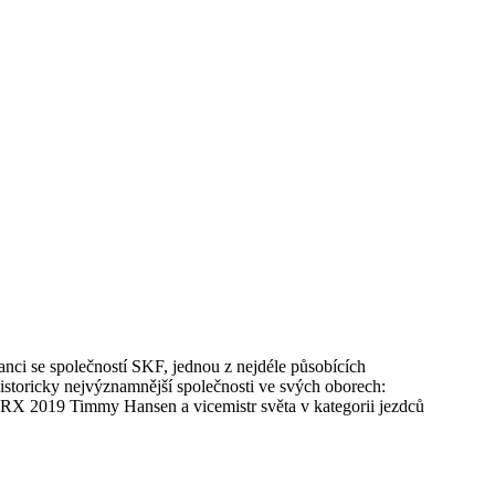
lianci se společností SKF, jednou z nejdéle působících
istoricky nejvýznamnější společnosti ve svých oborech:
 RX 2019 Timmy Hansen a vicemistr světa v kategorii jezdců