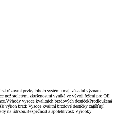
 Mezi různými prvky tohoto systému mají zásadní význam
více než stoletými zkušenostmi vyniká ve vývoji řešení pro OE
likace.Výhody vysoce kvalitních brzdových destičekProdloužená
yšší výkon brzd: Vysoce kvalitní brzdové destičky zajišťují
klady na údržbu.Bezpečnost a spolehlivost: Výrobky