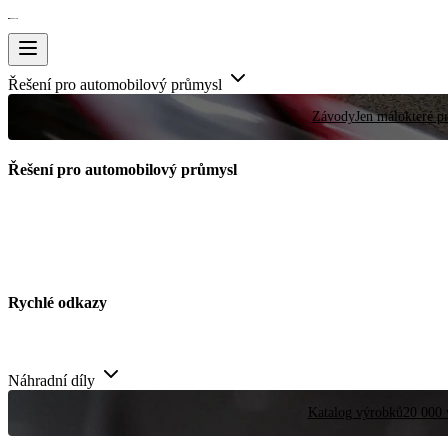
Řešení pro automobilový průmysl
Závody
Jen málokteré pr
Řešení pro automobilový průmysl
Rychlé odkazy
Náhradní díly
Katalog výrobků
20 000 