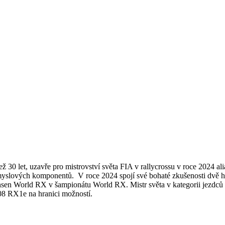
než 30 let, uzavře pro mistrovství světa FIA v rallycrossu v roce 2024 a
průmyslových komponentů. V roce 2024 spojí své bohaté zkušenosti dvě h
sen World RX v šampionátu World RX. Mistr světa v kategorii jezdců
8 RX1e na hranici možností.