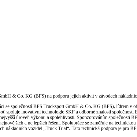
GmbH & Co. KG (BFS) na podporu jejich aktivit v závodech nákladních
áci se společností BFS Trucksport GmbH & Co. KG (BFS), lídrem v obla
boť spojuje inovativní technologie SKF a odborné znalosti společnost
el nejvyšší úroveň výkonu a spolehlivosti. Sponzorováním společnosti 
jnovějších a nejlepších řešení. Spolupráce se zaměřuje na technickou
ch nákladních vozidel „Truck Trial“. Tato technická podpora je pro BFS