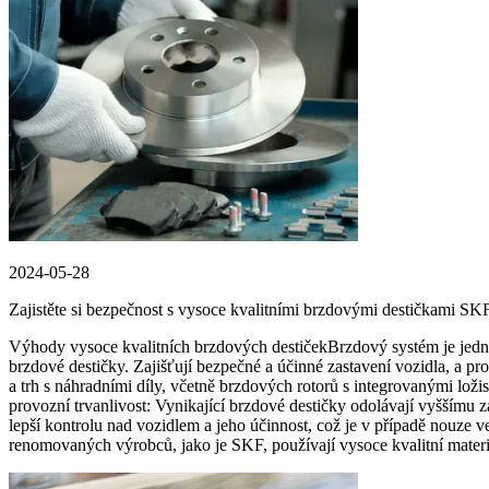
2024-05-28
Zajistěte si bezpečnost s vysoce kvalitními brzdovými destičkami SK
Výhody vysoce kvalitních brzdových destičekBrzdový systém je jedno
brzdové destičky. Zajišťují bezpečné a účinné zastavení vozidla, a p
a trh s náhradními díly, včetně brzdových rotorů s integrovanými lo
provozní trvanlivost: Vynikající brzdové destičky odolávají vyššímu za
lepší kontrolu nad vozidlem a jeho účinnost, což je v případě nouze
renomovaných výrobců, jako je SKF, používají vysoce kvalitní materiá