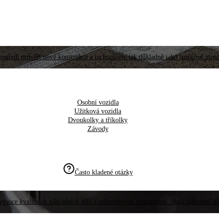
ostředí prověří nové konstrukce a technologie tak důkladně jako špičkové moto
Osobní vozidla
Užitková vozidla
Dvoukolky a tříkolky
Závody
Často kladené otázky
vysoce kvalitních náhradních dílů s celosvětovou dostupností. Najít náhradní d