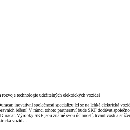
 rozvoje technologie udržitelných elektrických vozidel
uracar, inovativní společností specializující se na lehká elektrická v
pravních řešení. V rámci tohoto partnerství bude SKF dodávat společnos
Duracar. Výrobky SKF jsou známé svou účinností, trvanlivostí a sníže
trická vozidla.