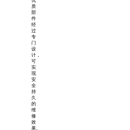
优
质
部
件
经
过
专
门
设
计，
可
实
现
安
全
持
久
的
维
修
效
果。