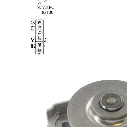
VKPC
82100
水
产
泵
品
详
情
VKPC
维
82100
修
指
南
文
档
兼
容
性
OE
编
号
产品
信息