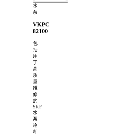
水
泵
VKPC
82100
包
括
用
于
高
质
量
维
修
的
SKF
水
泵
冷
却