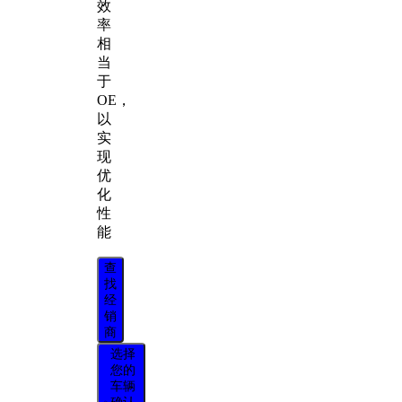
效
率
相
当
于
OE，
以
实
现
优
化
性
能
查
找
经
销
商
选择
您的
车辆
确认