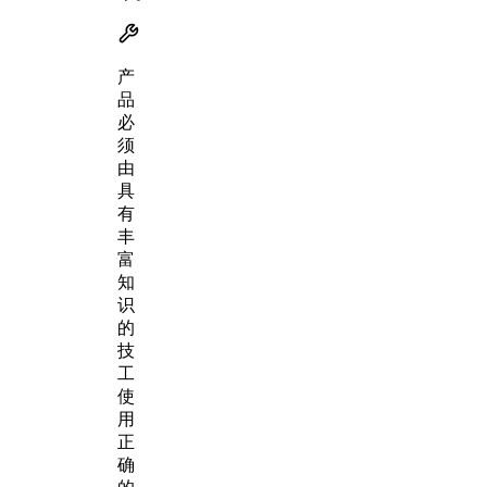
产
品
必
须
由
具
有
丰
富
知
识
的
技
工
使
用
正
确