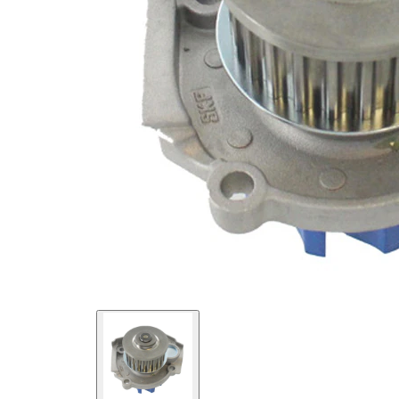
特
值
性
齿
23
数
用
于
水
正
泵
时
结
皮
构
带
驱
动