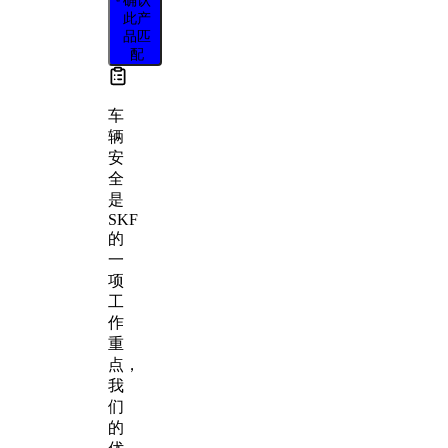
此产
品匹
配
车
辆
安
全
是
SKF
的
一
项
工
作
重
点，
我
们
的