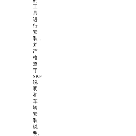
的
工
具
进
行
安
装，
并
严
格
遵
守
SKF
说
明
和
车
辆
安
装
说
明。