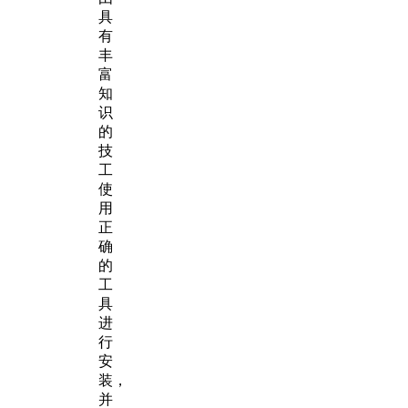
具
有
丰
富
知
识
的
技
工
使
用
正
确
的
工
具
进
行
安
装，
并