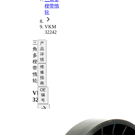
楔带惰
轮
VKM
32242
三
产
角
品
详
多
情
楔
维
带
修
惰
指
轮
南
OE
VKM
编
32242
号
产品信
息
特性
值