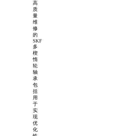
高
质
量
维
修
的
SKF
多
楔
惰
轮
轴
承
包
括
用
于
实
现
优
化
性