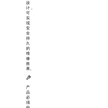
设
计，
可
实
现
安
全
持
久
的
维
修
效
果。
产
品
必
须
由