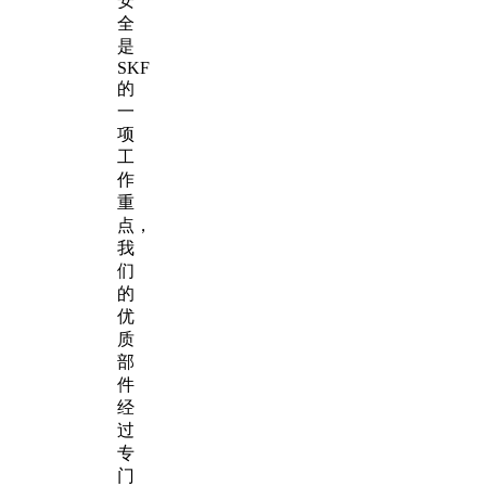
安
全
是
SKF
的
一
项
工
作
重
点，
我
们
的
优
质
部
件
经
过
专
门