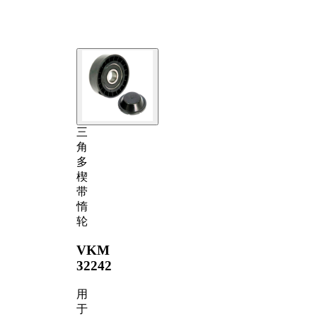
三
角
多
楔
带
惰
轮
VKM
32242
用
于