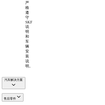
严
格
遵
守
SKF
说
明
和
车
辆
安
装
说
明。
汽车解决方案
售后零件