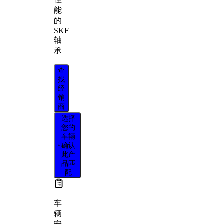
能
的
SKF
轴
承
查
找
经
销
商
选择
您的
车辆
确认
此产
品匹
配
车
辆