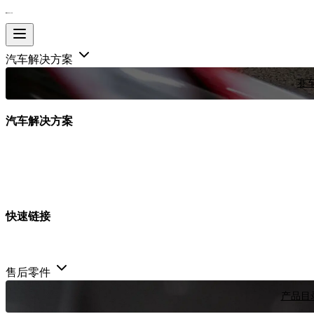
汽车解决方案
赛
汽车解决方案
快速链接
售后零件
产品目