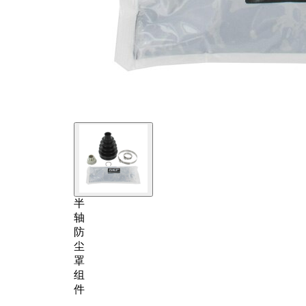
半
轴
防
尘
罩
组
件