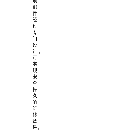
质
部
件
经
过
专
门
设
计，
可
实
现
安
全
持
久
的
维
修
效
果。