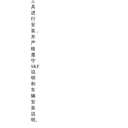
工
具
进
行
安
装，
并
严
格
遵
守
SKF
说
明
和
车
辆
安
装
说
明。