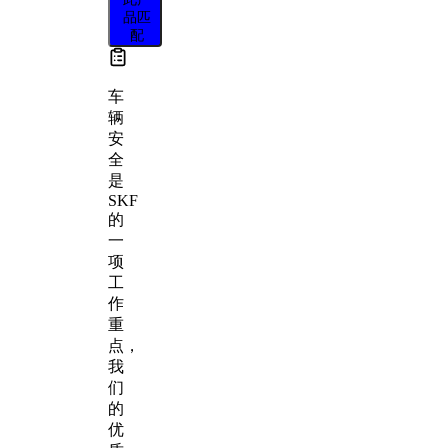
品匹
配
车
辆
安
全
是
SKF
的
一
项
工
作
重
点，
我
们
的
优