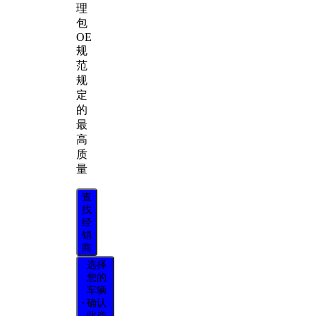
理
包
OE
规
范
规
定
的
最
高
质
量
查
找
经
销
商
选择
您的
车辆
确认
此产