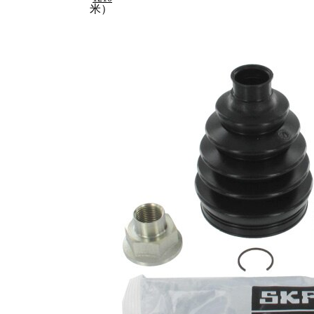
米）
内径
1（毫
20
米）
内径
2（毫
70
米）