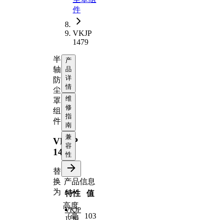
件
VKJP
1479
半
产
轴
品
详
防
情
尘
维
罩
修
组
指
件
南
兼
VKJP
容
1479
性
替
产品信息
换
为
特性
值
高度
VKJP
（毫
103
1210