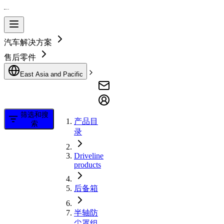
汽车解决方案
售后零件
East Asia and Pacific
筛选和搜
产品目
索
录
Driveline
products
后备箱
半轴防
尘罩组