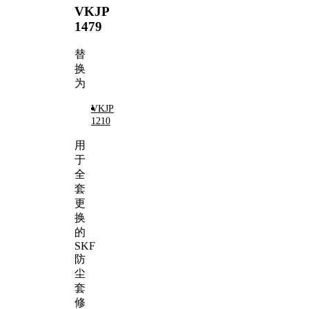
VKJP
1479
替
换
为
VKJP
1210
用
于
全
套
更
换
的
SKF
防
尘
套
修