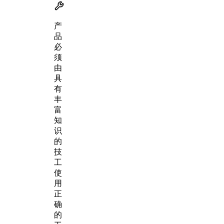
产
品
必
须
由
具
有
丰
富
知
识
的
技
工
使
用
正
确
的