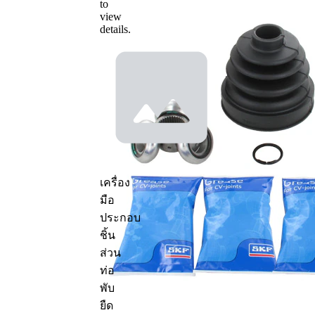
to
ได้
view
details.
หมายเลข
OE
ข้อมูลผลิตภัณฑ์
คุณสมบัติ
ค่า
ความยาว
84 มม.
ฟันเฟือง
34 จุด
ภายนอก
เชื่อม
ด้านข้าง
เครื่อง
เพลาขับ
เฟืองท้าย
มือ
ประกอบ
เส้นผ่า
ชิ้น
ศูนย์กลาง
123 มม.
ส่วน
รอบนอก
ท่อ
6
จำนวนรู
พับ
ข้อต่อ
ประเภท
ยืด
ขาตั้ง