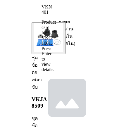
ข้อเหวี่ยง
กล้อง
VKN
401
มีสลัก
สอดที่
Product
แก้ไข
card
ชิ้นส่วน
เชิงกลไก
for
ด้านใน
VKG
1001
.
(ภายใน)
Press
Enter
ชุด
to
view
ข้อ
details.
ต่อ
เพลา
ขับ
VKJA
8509
ชุด
ข้อ