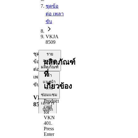
ชุดข้อ
ต่อ เพลา
ขับ
VKJA
8509
ชุด
ราย
ผลิตภัณฑ์
ละเอียด
ข้อ
ผลิตภัณฑ์
ต่อ
ที่
คำ
เพลา
แนะนำ
ขับ
เกี่ยวข้อง
การ
ซ่อมแซม
VKJA
Product
เอกสาร
8509
card
บันทึก
for
ข้อมูล
VKN
401
.
ความ
Press
เข้า
Enter
กัน