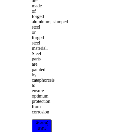
are
made
of
forged
aluminum, stamped
steel
or
forged
steel
material.
Steel
parts
are
painted
by
cataphoresis
to
ensure
optimum
protection
from
corrosion
ค้นหาผู้
แทน