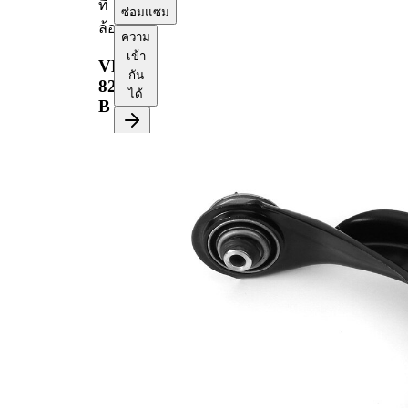
ที่
ซ่อมแซม
ล้อ
ความ
เข้า
VKDS
กัน
823038
ได้
B
ข้อมูลผลิตภัณฑ์
คุณสมบัติ
ค่า
ประเภท
ปลาย
ปีกนก
แฮนด์
แต่ง
มีลูก
บทความ
หมาก
เสริม/
รองรับ/
ข้อมูล
ลูก
เพิ่มเติม 2
หมาก