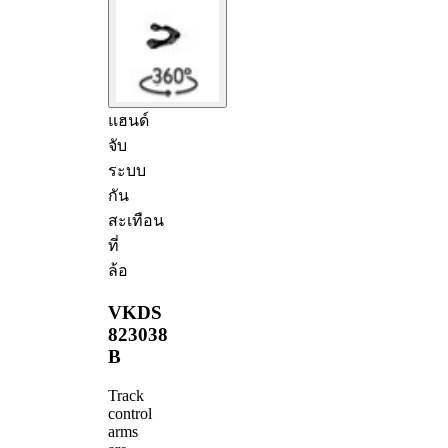
แฮนด์
จับ
ระบบ
กัน
สะเทือน
ที่
ล้อ
VKDS
823038
B
Track
control
arms