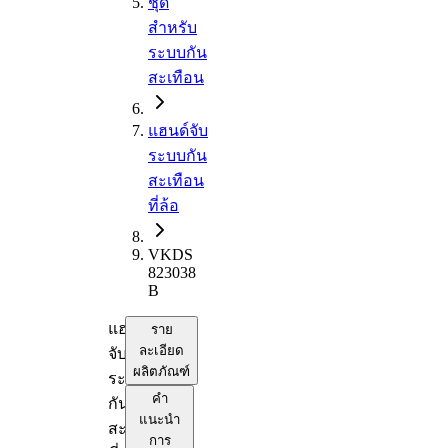
ชุด
สำหรับ
ระบบกัน
สะเทือน
แฮนด์จับ
ระบบกัน
สะเทือน
ที่ล้อ
VKDS
823038
B
แฮนด์
ราย
ละเอียด
จับ
ผลิตภัณฑ์
ระบบ
คำ
กัน
แนะนำ
สะเทือน
การ