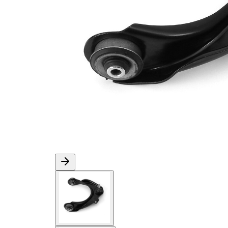
นำ
หมายเลข
VKDS
823037
สินค้า
B
แบบเป็นคู่