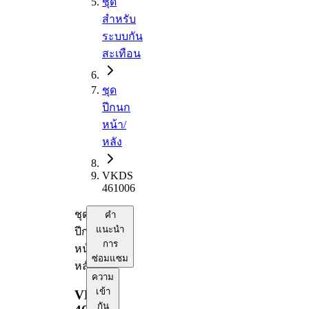
ชุด
สำหรับ
ระบบกัน
สะเทือน
ชุด
ปีกนก
หน้า/
หลัง
VKDS
461006
ชุด
คำ
แนะนำ
ปีกนก
การ
หน้า/
ซ่อมแซม
หลัง
ความ
เข้า
VKDS
กัน