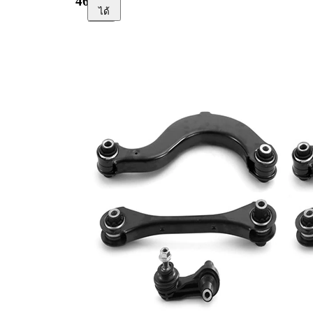
461006
ได้
เลือกยาน
พาหนะของ
คุณเพื่อ
รับคำ
แนะนำการ
ซ่อมแซม