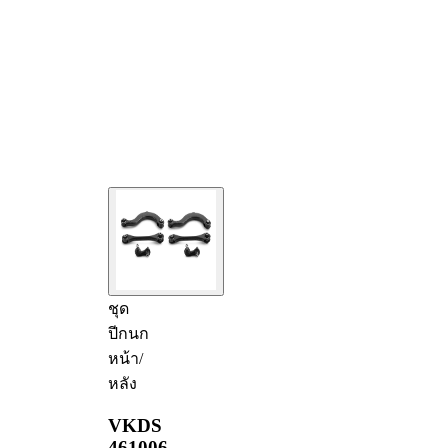
ชุด
ปีกนก
หน้า/
หลัง
VKDS
461006