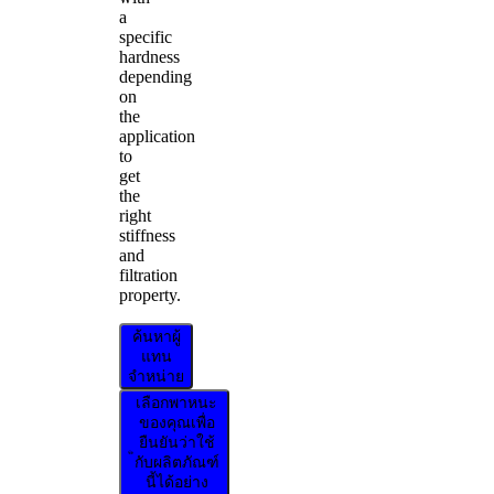
a
specific
hardness
depending
on
the
application
to
get
the
right
stiffness
and
filtration
property.
ค้นหาผู้
แทน
จำหน่าย
เลือกพาหนะ
ของคุณเพื่อ
ยืนยันว่าใช้
กับผลิตภัณฑ์
นี้ได้อย่าง