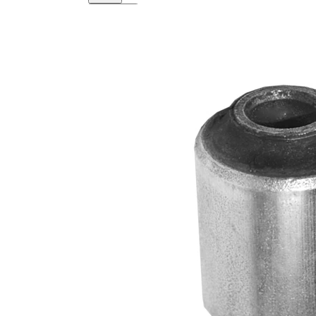
หมายเลข
OE
เลือกยาน
พาหนะของ
คุณเพื่อ
รับคำ
แนะนำการ
ซ่อมแซม