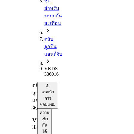
ชุด
สำหรับ
ระบบกัน
สะเทือน
ตลับ
ลูกปืน
แฮนด์จับ
VKDS
336016
ตลับ
คำ
แนะนำ
ลูกปืน
การ
แฮนด์
ซ่อมแซม
จับ
ความ
เข้า
VKDS
กัน
336016
ได้