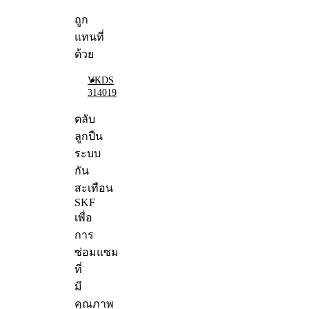
ถูก
แทนที่
ด้วย
VKDS
314019
ตลับ
ลูกปืน
ระบบ
กัน
สะเทือน
SKF
เพื่อ
การ
ซ่อมแซม
ที่
มี
คุณภาพ