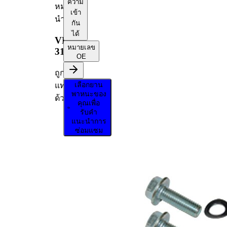
ความ
หมาก
เข้า
นำ
กัน
ได้
VKDS
หมายเลข
314010
OE
ถูก
เลือกยาน
แทนที่
พาหนะของ
ด้วย
คุณเพื่อ
รับคำ
VKDS
แนะนำการ
314019
ซ่อมแซม