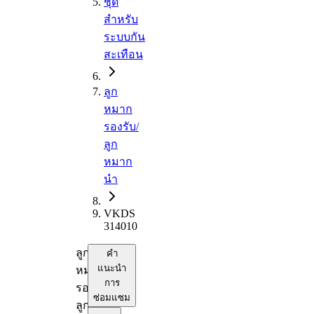
ชุด
สำหรับ
ระบบกัน
สะเทือน
ลูก
หมาก
รองรับ/
ลูก
หมาก
นำ
VKDS
314010
ลูก
คำ
แนะนำ
หมาก
การ
รองรับ/
ซ่อมแซม
ลูก