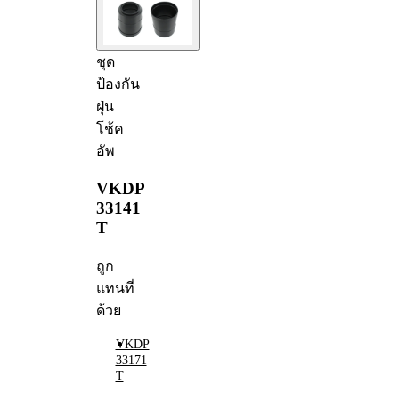
ชุด
ป้องกัน
ฝุ่น
โช้ค
อัพ
VKDP
33141
T
ถูก
แทนที่
ด้วย
VKDP
33171
T