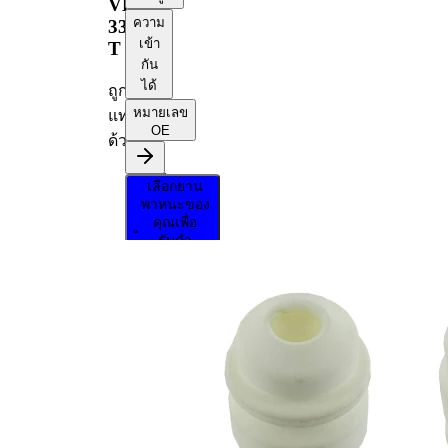
VKDP
ความ
33141
เข้า
T
กัน
ได้
ถูก
หมายเลข
แทนที่
OE
ด้วย
VKDP
เลือกยาน
33171
พาหนะของ
T
คุณเพื่อ
รับคำ
แนะนำการ
ซ่อมแซม