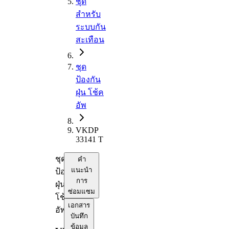
ชุด
สำหรับ
ระบบกัน
สะเทือน
ชุด
ป้องกัน
ฝุ่น โช้ค
อัพ
VKDP
33141 T
ชุด
คำ
แนะนำ
ป้องกัน
การ
ฝุ่น
ซ่อมแซม
โช้ค
เอกสาร
อัพ
บันทึก
ข้อมูล