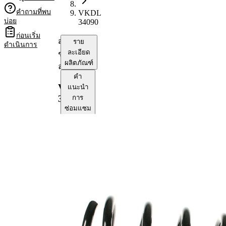
คำถามที่พบ
VKDL
บ่อย
34090
ก่อนเริ่ม
สปริง
ราย
ดำเนินการ
ละเอียด
ช่วง
ผลิตภัณฑ์
ล่าง
คำ
VKDL
แนะนำ
34090
การ
ซ่อมแซม
ความ
เข้า
กัน
ได้
หมายเลข
OE
ข้อมูลผลิตภัณฑ์
คุณสมบัติ
ค่า