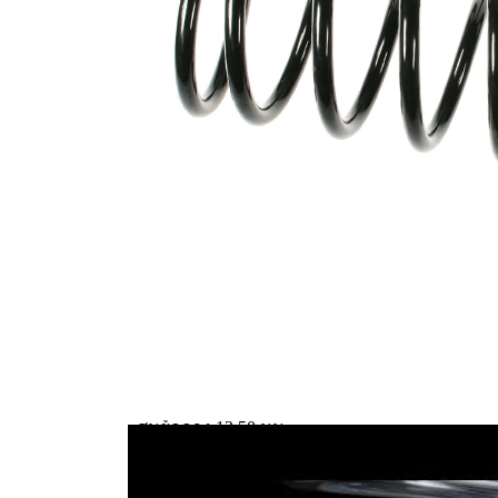
ด้าน
สำหรับ
เพลาหลัง
การติดตั้ง
ความยาว
374 มม.
น้ำหนัก
2,40 กก.
สปริงสกรู
มีเส้นผ่า
รูปทรง
ศูนย์กลาง
สปริง
ลวดแบบ
คงที่
เส้นผ่า
ศูนย์กลาง
119 มม.
รอบนอก
เส้นผ่า
ศูนย์กลาง
12,50 มม.
ลวด