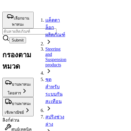
เลือกยาน
แค็ตตา
พาหนะ
ล็อก
ผลิตภัณฑ์
Submit
Steering
กรองตาม
and
Suspension
products
หมวด
ชุด
ยานพาหนะ
สำหรับ
โดยสาร
ระบบกัน
สะเทือน
ยานพาหนะ
เชิงพาณิชย์
สปริงช่วง
ลิงก์ด่วน
ล่าง
ศูนย์เทคนิค