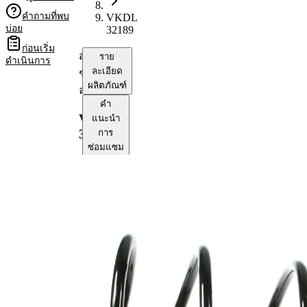
คำถามที่พบ
VKDL
บ่อย
32189
ก่อนเริ่ม
สปริง
ราย
ดำเนินการ
ละเอียด
ช่วง
ผลิตภัณฑ์
ล่าง
คำ
VKDL
แนะนำ
32189
การ
ซ่อมแซม
ความ
เข้า
กัน
ได้
ข้อมูลผลิตภัณฑ์
คุณสมบัติ
ค่า
ด้าน
สำหรับ
เพลาหน้า