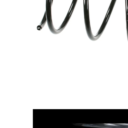
การติดตั้ง
ความยาว
348 มม.
น้ำหนัก
1,80 กก.
สปริงสกรู
มีเส้นผ่า
รูปทรง
ศูนย์กลาง
สปริง
ลวดแบบ
คงที่
เส้นผ่า
ศูนย์กลาง
145 มม.
รอบนอก
เส้นผ่า
ศูนย์กลาง
11,75 มม.
ลวด