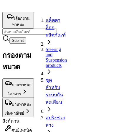
เลือกยาน
แค็ตตา
พาหนะ
ล็อก
ผลิตภัณฑ์
Submit
Steering
กรองตาม
and
Suspension
products
หมวด
ชุด
ยานพาหนะ
สำหรับ
โดยสาร
ระบบกัน
สะเทือน
ยานพาหนะ
เชิงพาณิชย์
สปริงช่วง
ลิงก์ด่วน
ล่าง
ศูนย์เทคนิค