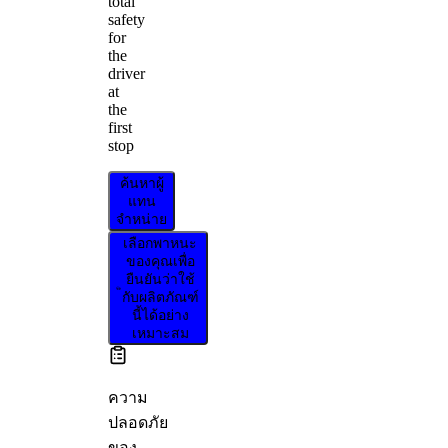
total
safety
for
the
driver
at
the
first
stop
ค้นหาผู้
แทน
จำหน่าย
เลือกพาหนะ
ของคุณเพื่อ
ยืนยันว่าใช้
กับผลิตภัณฑ์
นี้ได้อย่าง
เหมาะสม
ความ
ปลอดภัย
ของ