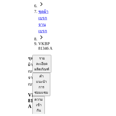
ชุดผ้า
เบรก
จาน
เบรก
VKBP
81346 A
ชุด
ราย
ละเอียด
ผ้า
ผลิตภัณฑ์
เบรก
คำ
จาน
แนะนำ
เบรก
การ
ซ่อมแซม
VKBP
ความ
81346
เข้า
A
กัน
ได้