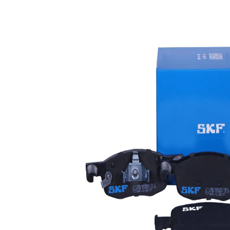
หมายเลข
OE
ข้อมูลผลิตภัณฑ์
คุณสมบัติ
ค่า
ความ
17
หนา/
มม.
ความ
หนา
155
ความยาว
มม.
52
ความสูง
มม.
มี
ระบบ
หน้า
แจ้ง
สัมผัส
เตือน