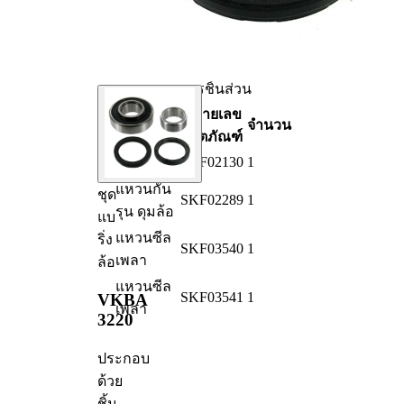
เสริม/
แหวน
ข้อมูล
ซีล
เพิ่มเติม 2
เพลา
รายการชิ้นส่วน
ชื่อ
หมายเลข
จำนวน
ผลิตภัณฑ์
ผลิตภัณฑ์
SKF02130
1
แบริ่ง
แหวนกัน
ชุด
SKF02289
1
รุน ดุมล้อ
แบ
แหวนซีล
ริ่ง
SKF03540
1
เพลา
ล้อ
แหวนซีล
SKF03541
1
VKBA
เพลา
3220
ประกอบ
ด้วย
ชิ้น