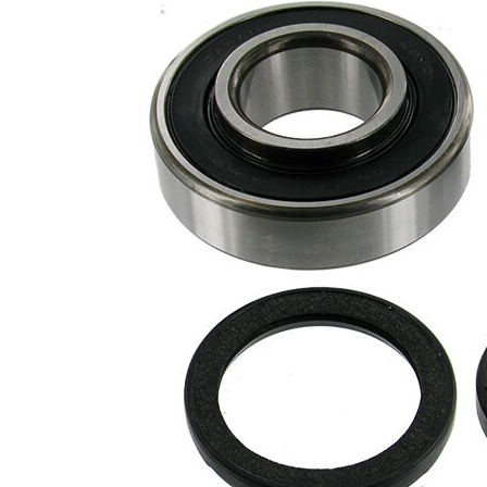
เข้า
กัน
ได้
ข้อมูลผลิตภัณฑ์
คุณสมบัติ
ค่า
เส้นผ่า
35
ศูนย์กลาง
มม.
ภายใน
เส้นผ่า
80
ศูนย์กลาง
มม.
รอบนอก
21
ความ
มม.
กว้าง 1
26
ความ
มม.
กว้าง 2
บทความ
มี