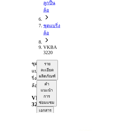
ลูกปืน
ล้อ
ชุดแบริ่ง
ล้อ
VKBA
3220
ชุด
ราย
ละเอียด
แบ
ผลิตภัณฑ์
ริ่ง
คำ
ล้อ
แนะนำ
การ
VKBA
ซ่อมแซม
3220
เอกสาร
บันทึก
ข้อมูล
ความ